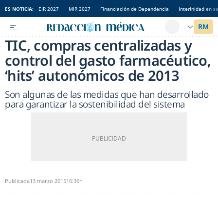
ES NOTICIA:
EIR 2027
MIR 2027
Financiación de Dependencia
Interinidad en s
TIC, compras centralizadas y
control del gasto farmacéutico,
‘hits’ autonómicos de 2013
Son algunas de las medidas que han desarrollado
para garantizar la sostenibilidad del sistema
Publicada
13 marzo 2015
16:36h