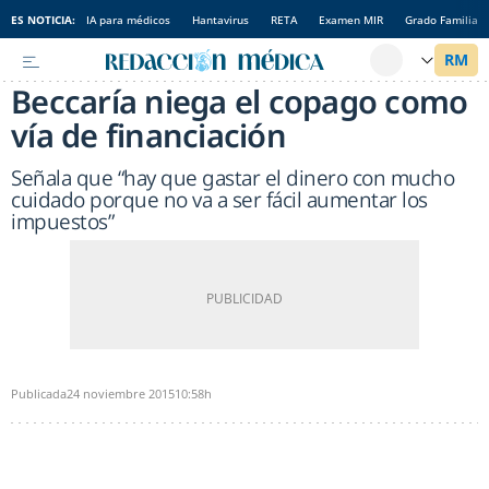
ES NOTICIA:
IA para médicos
Hantavirus
RETA
Examen MIR
Grado Familia
Beccaría niega el copago como
vía de financiación
Señala que “hay que gastar el dinero con mucho
cuidado porque no va a ser fácil aumentar los
impuestos”
Publicada
24 noviembre 2015
10:58h