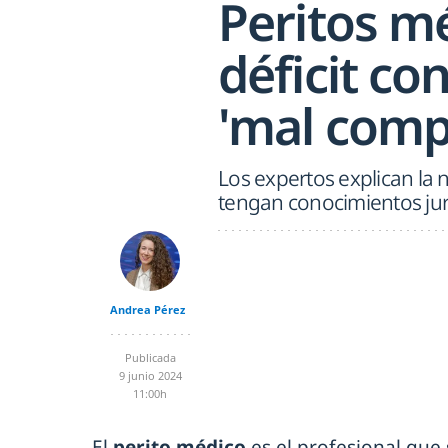
Peritos mé
déficit co
'mal comp
Los expertos explican la 
tengan conocimientos jur
Andrea Pérez
Publicada
9 junio 2024
11:00h
El
perito médico
es el profesional que 