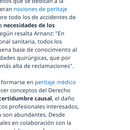
llos que se dedican a la
ieran
nociones de peritaje
re todo los de accidentes de
as
necesidades de los
según resalta Arnanz: "En
nal sanitaria, todos los
uena base de conocimiento al
idades quirúrgicas, que por
más alta de reclamaciones".
e formarse en
peritaje médico
cer conceptos del Derecho
ncertidumbre causal
, el daño
cos profesionales interesados,
no son abundantes. Desde
iales en colaboración con la