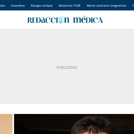
eles
Incendios
Riesgos eclipse
Sentencia TCAE
Alerta sanitaria langostinos
D