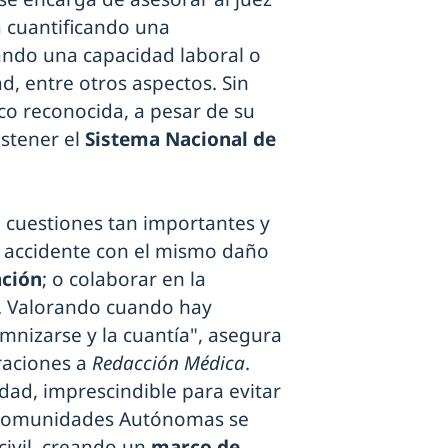
a cuantificando una
ando una capacidad laboral o
, entre otros aspectos. Sin
co reconocida, a pesar de su
ostener el
Sistema Nacional de
 cuestiones tan importantes y
n accidente con el mismo daño
ación
; o colaborar en la
ud. Valorando cuando hay
mnizarse y la cuantía", asegura
raciones a
Redacción Médica
.
dad, imprescindible para evitar
s Comunidades Autónomas se
ivil, creando un
marco de