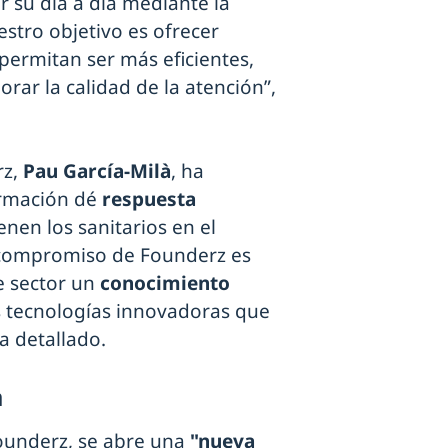
r su día a día mediante la
estro objetivo es ofrecer
permitan ser más eficientes,
orar la calidad de la atención”,
rz,
Pau García-Milà
, ha
ormación dé
respuesta
enen los sanitarios en el
l compromiso de Founderz es
e sector un
conocimiento
as tecnologías innovadoras que
ha detallado.
a
ounderz, se abre una
"nueva