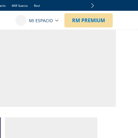
ario
MIR Suecia
Rovi