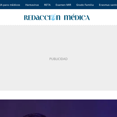
IA para médicos
Hantavirus
RETA
Examen MIR
Grado Familia
Erasmus sanit