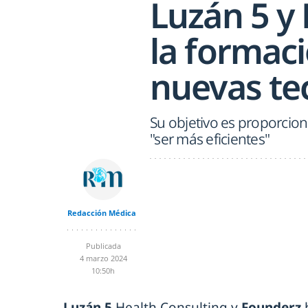
Luzán 5 y
la formaci
nuevas te
Su objetivo es proporcio
"ser más eficientes"
Redacción Médica
Publicada
4 marzo 2024
10:50h
Luzán 5
Health Consulting y
Founderz
h