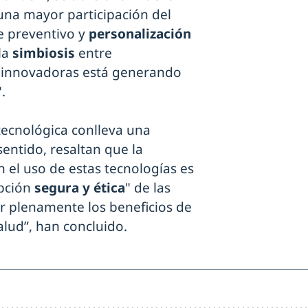
 una mayor participación del
e preventivo y
personalización
la
simbiosis
entre
as innovadoras está generando
.
tecnológica conlleva una
entido, resaltan que la
 el uso de estas tecnologías es
pción
segura y ética
" de las
 plenamente los beneficios de
alud”, han concluido.