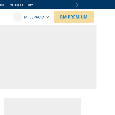
ario
MIR Suecia
Rovi