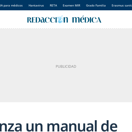
IA para médicos
Hantavirus
RETA
Examen MIR
Grado Familia
Erasmus sanit
nza un manual de