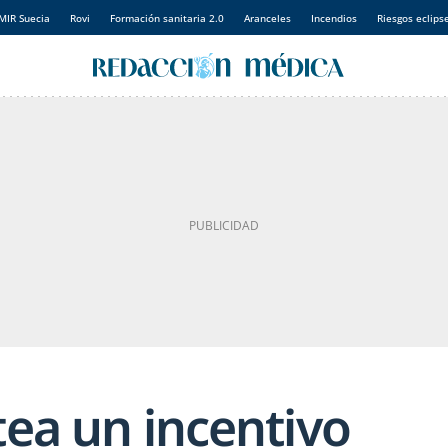
MIR Suecia
Rovi
Formación sanitaria 2.0
Aranceles
Incendios
Riesgos eclips
tea un incentivo