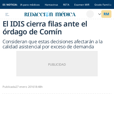
ES NOTICIA:
IA para médicos
Hantavirus
RETA
Examen MIR
Grado Familia
El IDIS cierra filas ante el
órdago de Comín
Consideran que estas decisiones afectarán a la
calidad asistencial por exceso de demanda
Publicada
27 enero 2016
18:48h