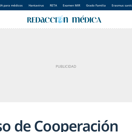
IA para médicos
Hantavirus
RETA
Examen MIR
Grado Familia
Erasmus sanit
so de Cooperación