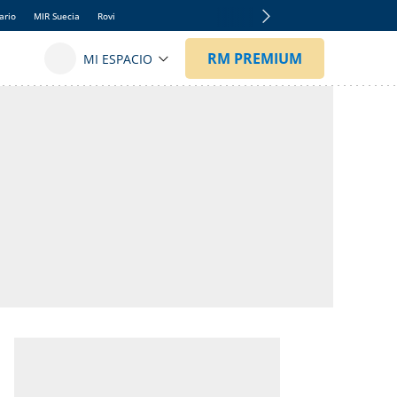
ario
MIR Suecia
Rovi