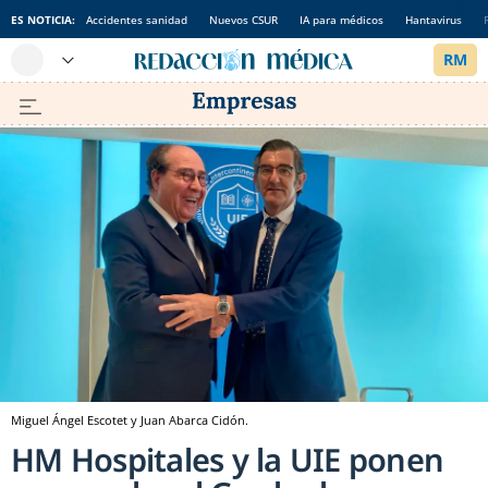
ES NOTICIA:
Accidentes sanidad
Nuevos CSUR
IA para médicos
Hantavirus
Miguel Ángel Escotet y Juan Abarca Cidón.
HM Hospitales y la UIE ponen