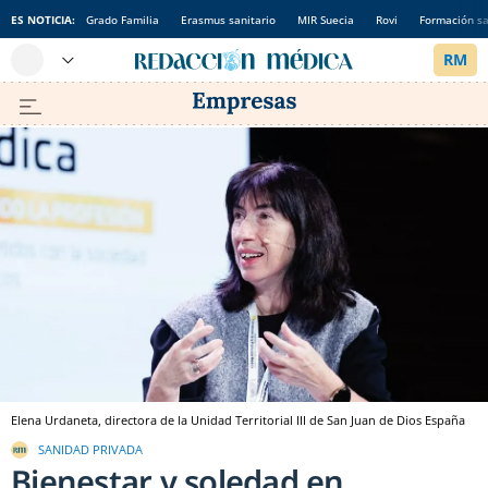
ES NOTICIA:
Grado Familia
Erasmus sanitario
MIR Suecia
Rovi
Formación sa
Elena Urdaneta, directora de la Unidad Territorial III de San Juan de Dios España
SANIDAD PRIVADA
Bienestar y soledad en