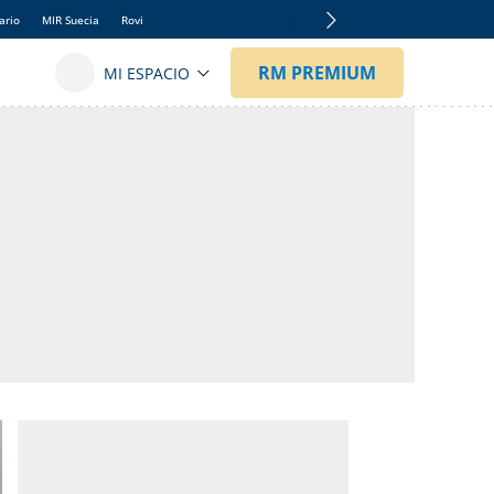
ario
MIR Suecia
Rovi