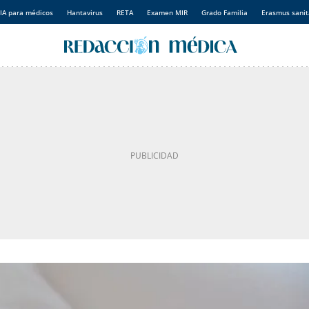
IA para médicos
Hantavirus
RETA
Examen MIR
Grado Familia
Erasmus sanit