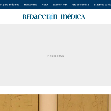
IA para médicos
Hantavirus
RETA
Examen MIR
Grado Familia
Erasmus sanit