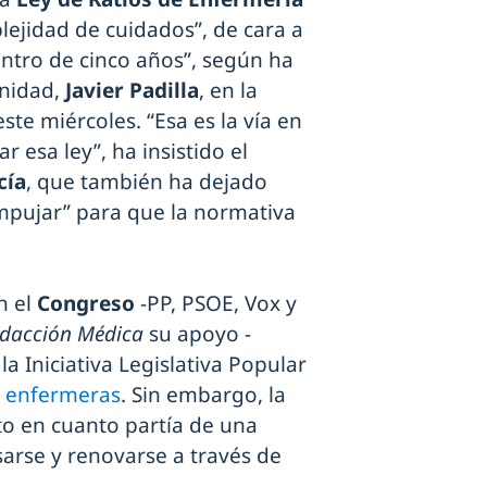
lejidad de cuidados”, de cara a
ntro de cinco años”, según ha
anidad,
Javier Padilla
, en la
te miércoles. “Esa es la vía en
esa ley”, ha insistido el
cía
, que también ha dejado
mpujar” para que la normativa
n el
Congreso
-PP, PSOE, Vox y
dacción Médica
su apoyo -
a Iniciativa Legislativa Popular
e enfermeras
. Sin embargo, la
to en cuanto partía de una
sarse y renovarse a través de