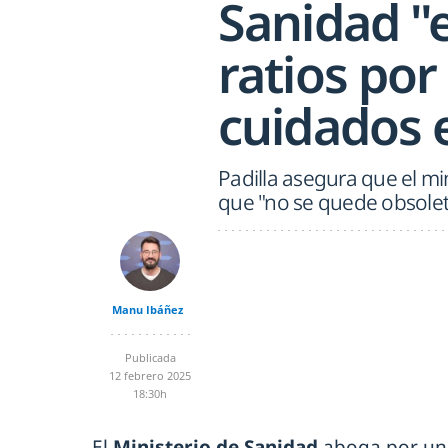
Sanidad "e
ratios por
cuidados 
Padilla asegura que el mi
que "no se quede obsolet
Manu Ibáñez
Publicada
12 febrero 2025
18:30h
El
Ministerio de Sanidad
aboga por u