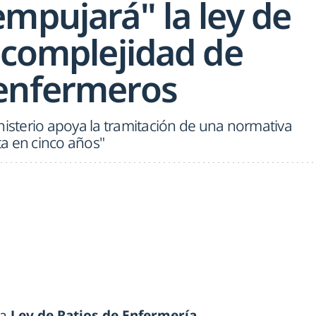
mpujará" la ley de
 complejidad de
enfermeros
nisterio apoya la tramitación de una normativa
a en cinco años"
na
Ley de Ratios de Enfermería