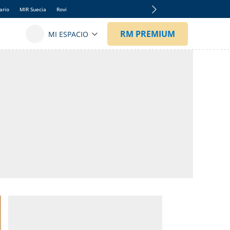
ario
MIR Suecia
Rovi