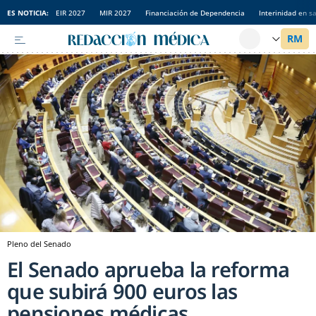
ES NOTICIA:
EIR 2027
MIR 2027
Financiación de Dependencia
Interinidad en s
Pleno del Senado
El Senado aprueba la reforma
que subirá 900 euros las
pensiones médicas