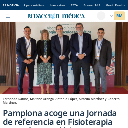
ES NOTICIA:
IA para médicos
Hantavirus
RETA
Examen MIR
Grado Familia
Fernando Ramos, Maitane Uranga, Antonio López, Alfredo Martínez y Roberto
Martínez.
Pamplona acoge una Jornada
de referencia en Fisioterapia