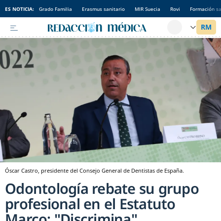
ES NOTICIA:
Grado Familia
Erasmus sanitario
MIR Suecia
Rovi
Formación sa
Óscar Castro, presidente del Consejo General de Dentistas de España.
Odontología rebate su grupo
profesional en el Estatuto
Marco: "Discrimina"