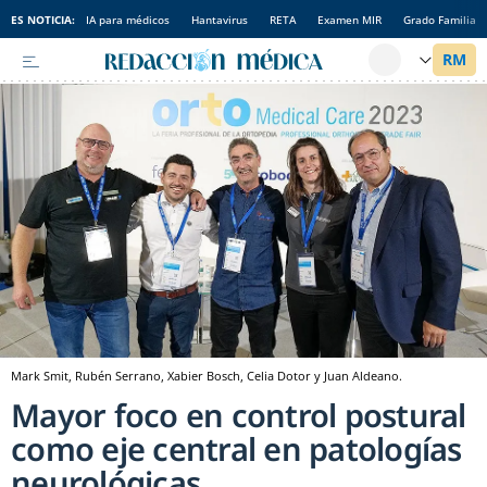
ES NOTICIA:
IA para médicos
Hantavirus
RETA
Examen MIR
Grado Familia
Mark Smit, Rubén Serrano, Xabier Bosch, Celia Dotor y Juan Aldeano.
Mayor foco en control postural
como eje central en patologías
neurológicas