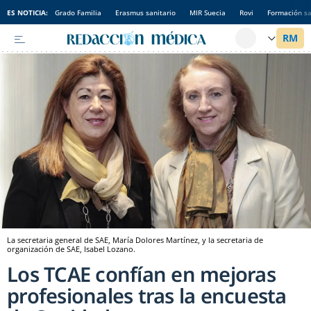
ES NOTICIA:
Grado Familia
Erasmus sanitario
MIR Suecia
Rovi
Formación sa
La secretaria general de SAE, María Dolores Martínez, y la secretaria de
organización de SAE, Isabel Lozano.
Los TCAE confían en mejoras
profesionales tras la encuesta