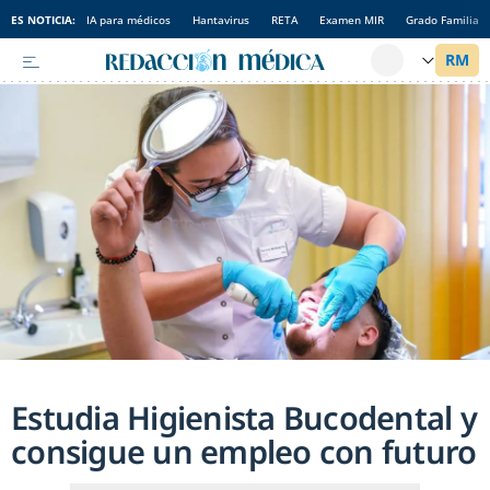
ES NOTICIA:
IA para médicos
Hantavirus
RETA
Examen MIR
Grado Familia
Estudia Higienista Bucodental y
consigue un empleo con futuro