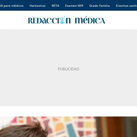
IA para médicos
Hantavirus
RETA
Examen MIR
Grado Familia
Erasmus sanit