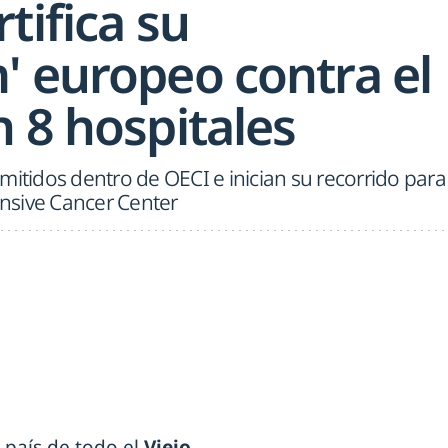
tifica su
' europeo contra el
 8 hospitales
mitidos dentro de OECI e inician su recorrido para
nsive Cancer Center
país de todo el
Viejo