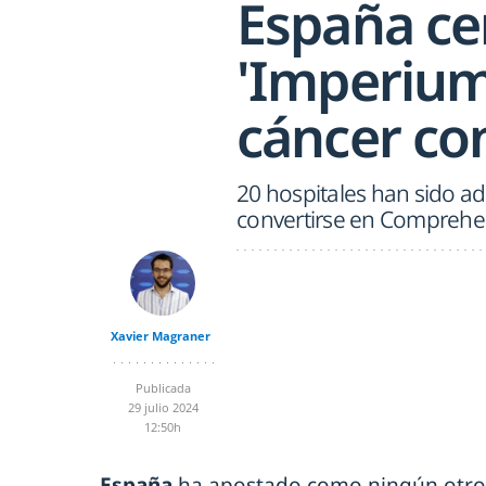
España cer
'Imperium
cáncer con
20 hospitales han sido ad
convertirse en Comprehe
Xavier Magraner
Publicada
29 julio 2024
12:50h
España
ha apostado como ningún otro 