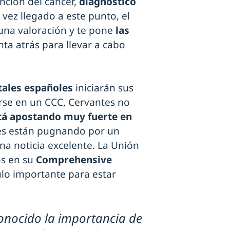
nción del cáncer,
diagnóstico
a vez llegado a este punto, el
e una valoración y te pone
las
nta atrás para llevar a cabo
tales españoles
iniciarán sus
irse en un CCC, Cervantes no
tá apostando muy fuerte en
les están pugnando por un
na noticia excelente. La Unión
os en su
Comprehensive
ulo importante para estar
onocido la importancia de