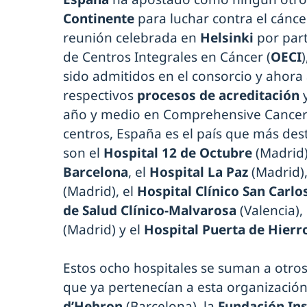
Continente
para luchar contra el cánce
reunión celebrada en
Helsinki
por par
de Centros Integrales en Cáncer (
OECI
sido admitidos en el consorcio y ahora a
respectivos
procesos de acreditación
y
año y medio en Comprehensive Cancer 
centros, España es el país que más des
son el
Hospital 12 de Octubre
(Madrid)
Barcelona
, el
Hospital La Paz
(Madrid),
(Madrid), el
Hospital Clínico San Carlo
de Salud Clínico-Malvarosa
(Valencia),
(Madrid) y el
Hospital Puerta de Hierr
Estos ocho hospitales se suman a otros
que ya pertenecían a esta organización
d’Hebron
(Barcelona), la
Fundación Ins