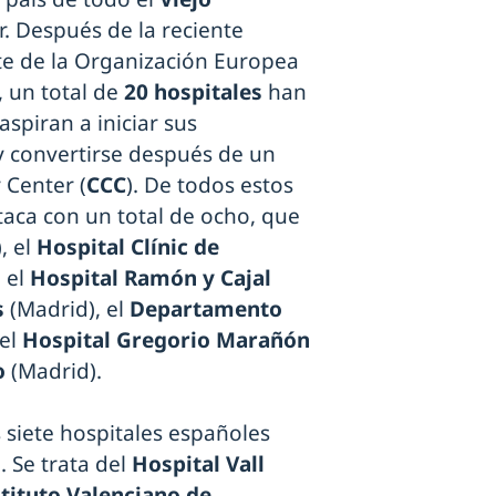
r. Después de la reciente
te de la Organización Europea
), un total de
20 hospitales
han
spiran a iniciar sus
 convertirse después de un
Center (
CCC
). De todos estos
taca con un total de ocho, que
, el
Hospital Clínic de
 el
Hospital Ramón y Cajal
s
(Madrid), el
Departamento
 el
Hospital Gregorio Marañón
o
(Madrid).
 siete hospitales españoles
. Se trata del
Hospital Vall
tituto Valenciano de