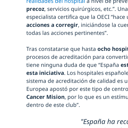
realidades del hospital
a nivel de preve
precoz
, servicios quirúrgicos, etc.”. Un
especialista certifica que la OECI “hac
acciones a corregir
, iniciándose la cue
todas las acciones pertinentes”.
Tras constatarse que hasta
ocho hospi
procesos de acreditación para convert
tiene ninguna duda de que “España
es
esta iniciativa
. Los hospitales españo
sistema de acreditación de calidad es u
Europea apostó por este tipo de centr
Cancer Mision
, por lo que es un estím
dentro de este club”.
"España ha rec