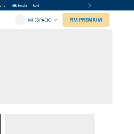
ario
MIR Suecia
Rovi