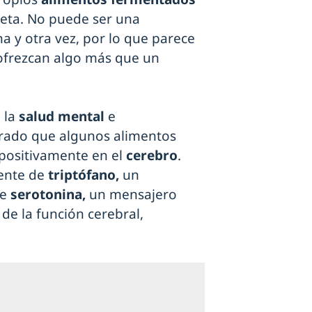
dieta. No puede ser una
a y otra vez, por lo que parece
ofrezcan algo más que un
 la
salud mental
e
trado que algunos alimentos
 positivamente en el
cerebro
.
ente de
triptófano,
un
de
serotonina,
un mensajero
 de la función cerebral,