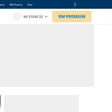
ario
MIR Suecia
Rovi