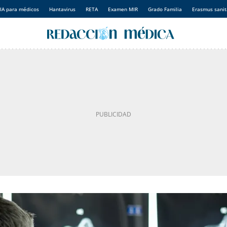
IA para médicos
Hantavirus
RETA
Examen MIR
Grado Familia
Erasmus sanit