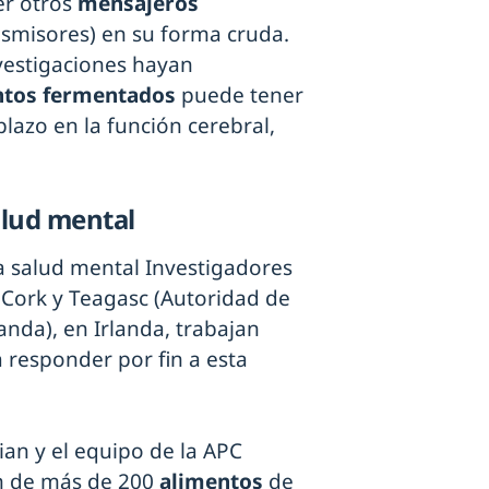
er otros
mensajeros
misores) en su forma cruda.
nvestigaciones hayan
ntos fermentados
puede tener
plazo en la función cerebral,
alud mental
a salud mental Investigadores
 Cork y Teagasc (Autoridad de
anda), en Irlanda, trabajan
 responder por fin a esta
an y el equipo de la APC
n de más de 200
alimentos
de