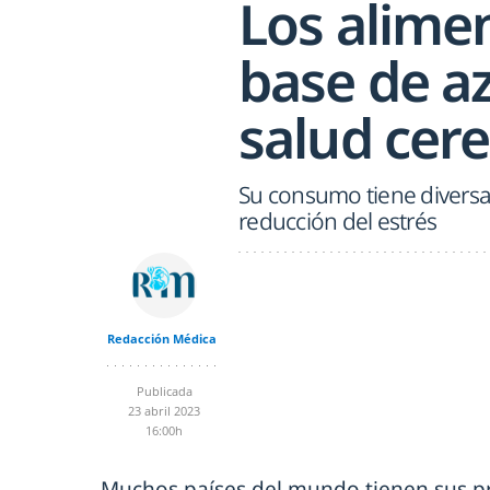
Los alime
base de a
salud cere
Su consumo tiene diversas
reducción del estrés
Redacción Médica
Publicada
23 abril 2023
16:00h
Muchos países del mundo tienen sus p