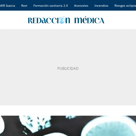
MIR Suecia
Rovi
Formación sanitaria 2.0
Aranceles
Incendios
Riesgos eclips