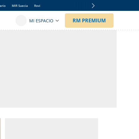
ario
MIR Suecia
Rovi