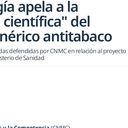
a apela a la
 científica" del
nérico antitabaco
idas defendidas por CNMC en relación al proyecto
isterio de Sanidad
s y la Competencia
(CNMC)