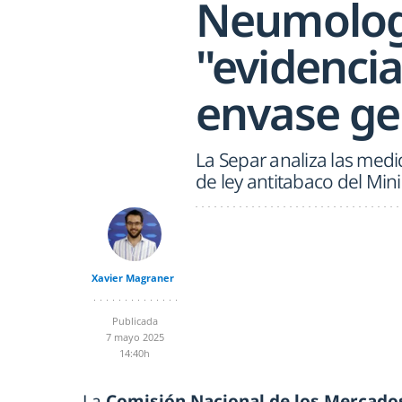
Neumologí
"evidencia
envase ge
La Separ analiza las med
de ley antitabaco del Min
Xavier Magraner
Publicada
7 mayo 2025
14:40h
La
Comisión Nacional de los Mercado