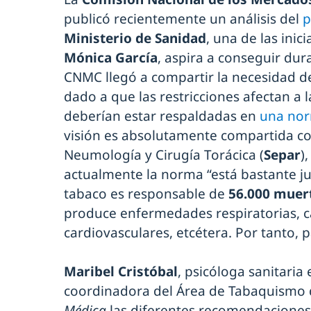
publicó recientemente un análisis del
p
Ministerio de Sanidad
, una de las inic
Mónica García
, aspira a conseguir du
CNMC llegó a compartir la necesidad de
dado a que las restricciones afectan a l
deberían estar respaldadas en
una nor
visión es absolutamente compartida co
Neumología y Cirugía Torácica (
Separ
)
actualmente la norma “está bastante ju
tabaco es responsable de
56.000 muert
produce enfermedades respiratorias, 
cardiovasculares, etcétera. Por tanto, 
Maribel Cristóbal
, psicóloga sanitari
coordinadora del Área de Tabaquismo d
Médica
las diferentes recomendaciones