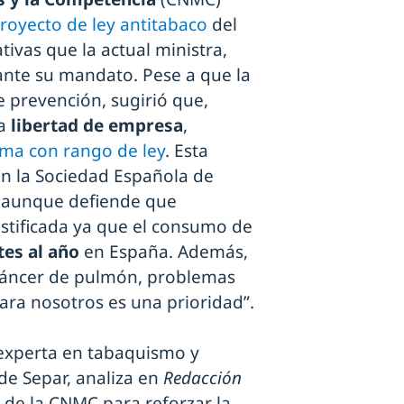
royecto de ley antitabaco
del
iativas que la actual ministra,
rante su mandato. Pese a que la
 prevención, sugirió que,
a
libertad de empresa
,
ma con rango de ley
. Esta
n la Sociedad Española de
, aunque defiende que
stificada ya que el consumo de
es al año
en España. Además,
cáncer de pulmón, problemas
para nosotros es una prioridad”.
a experta en tabaquismo y
e Separ, analiza en
Redacción
 de la CNMC para reforzar la