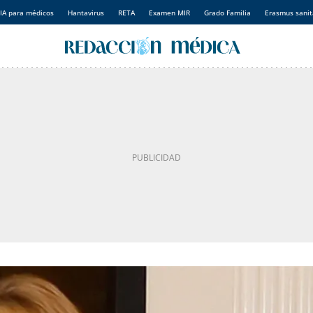
IA para médicos
Hantavirus
RETA
Examen MIR
Grado Familia
Erasmus sanit