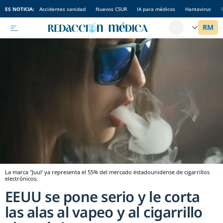
ES NOTICIA:
Accidentes sanidad
Nuevos CSUR
IA para médicos
Hantavirus
La marca ''Juul' ya representa el 55% del mercado estadounidense de cigarrillos
electrónicos.
EEUU se pone serio y le corta
las alas al vapeo y al cigarrillo