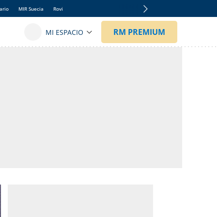
ario
MIR Suecia
Rovi