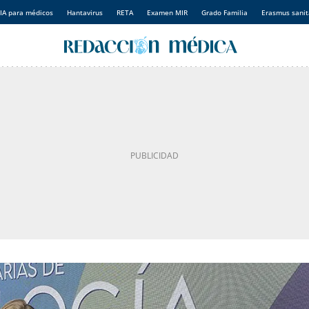
IA para médicos
Hantavirus
RETA
Examen MIR
Grado Familia
Erasmus sanit