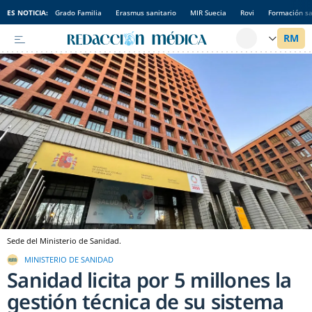
ES NOTICIA:
Grado Familia
Erasmus sanitario
MIR Suecia
Rovi
Formación sa
Sede del Ministerio de Sanidad.
MINISTERIO DE SANIDAD
Sanidad licita por 5 millones la
gestión técnica de su sistema