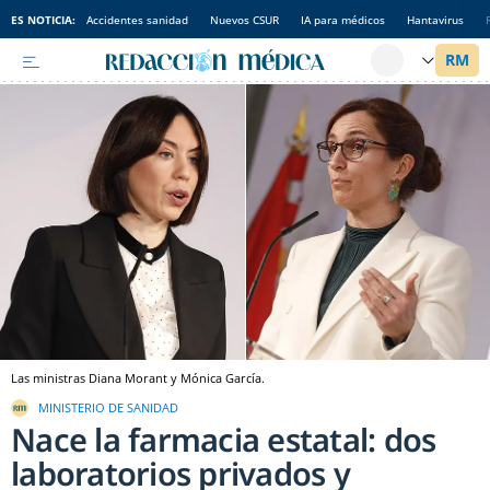
ES NOTICIA:
Accidentes sanidad
Nuevos CSUR
IA para médicos
Hantavirus
Las ministras Diana Morant y Mónica García.
MINISTERIO DE SANIDAD
Nace la farmacia estatal: dos
laboratorios privados y