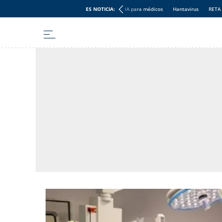
ES NOTICIA:
IA para médicos
Hantavirus
RETA