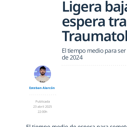
Ligera baj
espera tra
Traumatol
El tiempo medio para ser 
de 2024
Esteban Alarcón
Publicada
23 abril 2025
22:00h
El tiempo medio de espera para somete