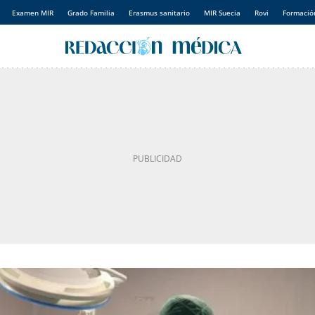
Examen MIR
Grado Familia
Erasmus sanitario
MIR Suecia
Rovi
Formación