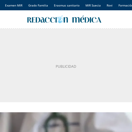
Examen MIR
Grado Familia
Erasmus sanitario
MIR Suecia
Rovi
Formación