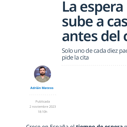
La espera
sube a cas
antes del 
Solo uno de cada diez pa
pide la cita
Adrián Mateos
Publicada
2 noviembre 2023
18:10h
Crece en España el
tiempo de espera
p