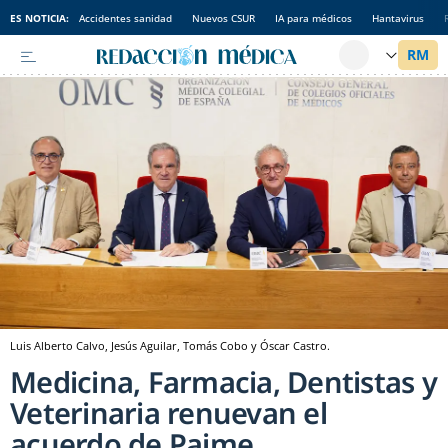
ES NOTICIA:
Accidentes sanidad
Nuevos CSUR
IA para médicos
Hantavirus
Luis Alberto Calvo, Jesús Aguilar, Tomás Cobo y Óscar Castro.
Medicina, Farmacia, Dentistas y
Veterinaria renuevan el
acuerdo de Paime