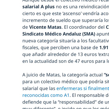
salarial A plus
no es una reivindicaci
cierto es que este ‘ascenso’ vendría 
incremento de sueldo que superaría los
de
Vicente Matas
. El coordinador del
C
Sindicato Médico Andaluz (SMA)
apunta
nueva categoría situaría a los facultati
fiscales, que perciben una base de
1.91
que añadir alrededor de 13 euros ‘extr
en la actualidad son de 47 euros para 
A juicio de Matas, la categoría actual
“s
para un colectivo médico que podría si
salarial que las
enfermeras si finalment
reconocidas como A1
. El responsable 
defiende que la “responsabilidad” de un
muy diferente”, e incide en que los mé