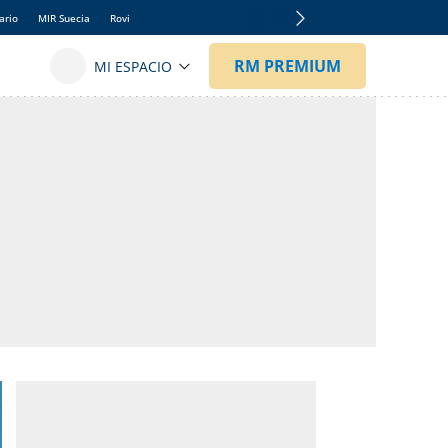
ario
MIR Suecia
Rovi