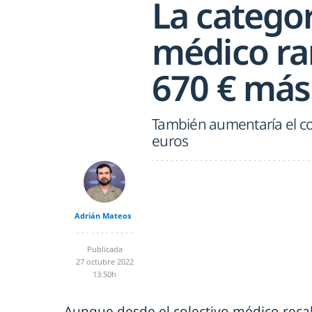
La categor
médico ran
670 € más
También aumentaría el co
euros
Adrián Mateos
Publicada
27 octubre 2022
13:50h
Aunque desde el colectivo médico reca