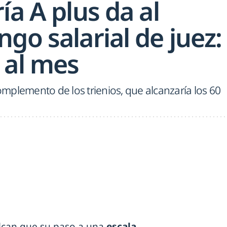
ía A plus da al
go salarial de juez:
 al mes
mplemento de los trienios, que alcanzaría los 60
lcan que su paso a una
escala