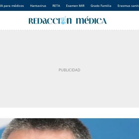
IA para médicos
Hantavirus
RETA
Examen MIR
Grado Familia
Erasmus sanit