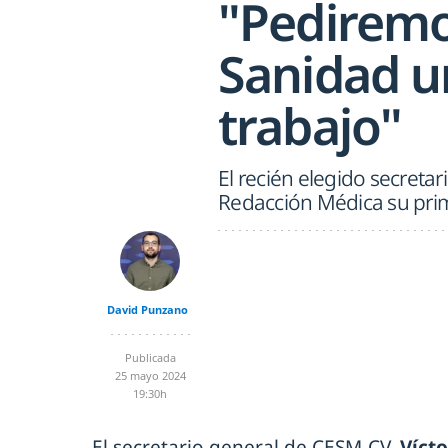
"Pediremos
Sanidad un
trabajo"
El recién elegido secretar
Redacción Médica su prim
David Punzano
Publicada
25 mayo 2024
19:30h
El secretario general de CESM-CV,
Vícto