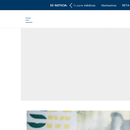
ES NOTICIA:
IA para médicos
Hantavirus
RETA