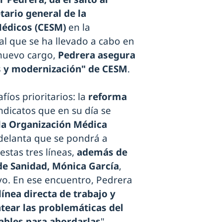
tario general de la
Médicos (CESM)
en la
l que se ha llevado a cabo en
 nuevo cargo,
Pedrera asegura
s y modernización" de CESM
.
fíos prioritarios: la
reforma
ndicatos que en su día se
 la Organización Médica
adelanta que se pondrá a
stas tres líneas,
además de
 de Sanidad, Mónica García
,
vo. En ese encuentro, Pedrera
línea directa de trabajo y
tear las problemáticas del
iables para abordarlas
".