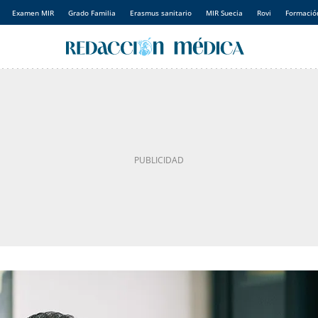
Examen MIR
Grado Familia
Erasmus sanitario
MIR Suecia
Rovi
Formación