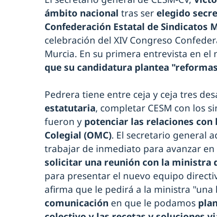
ámbito nacional
tras ser
elegido secre
Confederación Estatal de Sindicatos 
celebración del XIV Congreso Confedera
Murcia. En su primera entrevista en el
que su candidatura plantea "reforma
Pedrera tiene entre ceja y ceja tres desa
estatutaria
, completar CESM con los si
fueron y
potenciar las relaciones con
Colegial (OMC)
. El secretario general 
trabajar de inmediato para avanzar en e
solicitar una reunión con la ministra
para presentar el nuevo equipo directi
afirma que le pedirá a la ministra "una
comunicación
en que le podamos
plan
colectivo y las recetas y soluciones v