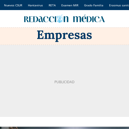
Nuevos CSUR
Hantavirus
RETA
Examen MIR
Grado Familia
Erasmus sanit