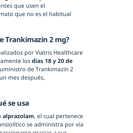
entes que usen el
ato que no es el habitual
de Trankimazin 2 mg?
alizados por Viatris Healthcare
tamente los
días 18 y 20 de
suministro de Trankimazin 2
 un mes después,
ué se usa
o
alprazolam
, el cual pertenece
ansiolítico se administra por vía
fraccionarse gracias a sus