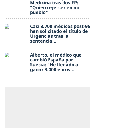
Medicina tras dos FP:
"Quiero ejercer en mi
pueblo"
Casi 3.700 médicos post-95
han solicitado el título de
Urgencias tras la
sentencia...
Alberto, el médico que
cambió España por
Suecia: "He llegado a
ganar 3.000 euros...