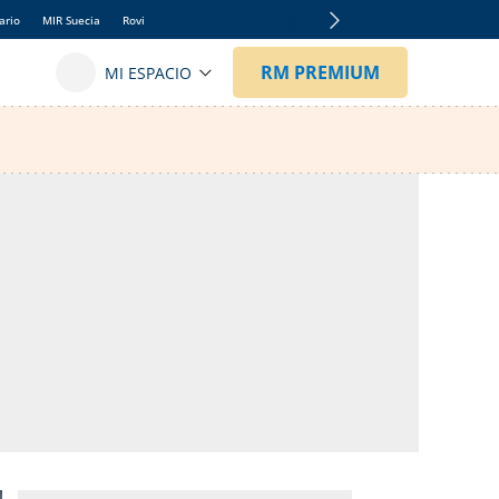
ario
MIR Suecia
Rovi