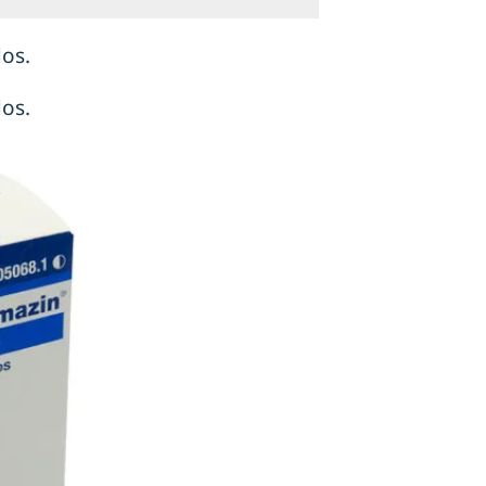
os.
os.