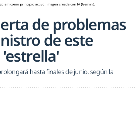
zolam como principio activo. Imagen creada con IA (Gemini).
lerta de problemas
nistro de este
 'estrella'
rolongará hasta finales de junio, según la