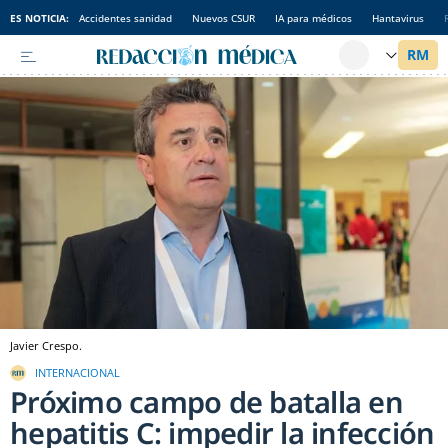
ES NOTICIA:
Accidentes sanidad
Nuevos CSUR
IA para médicos
Hantavirus
Javier Crespo.
INTERNACIONAL
Próximo campo de batalla en
hepatitis C: impedir la infección