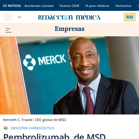
ES NOTICIA:
Accidentes sanidad
Nuevos CSUR
IA para médicos
Hantavirus
Kenneth C. Frazier, CEO global de MSD.
INDUSTRIA FARMACEUTICA
Pembrolizumab, de MSD,