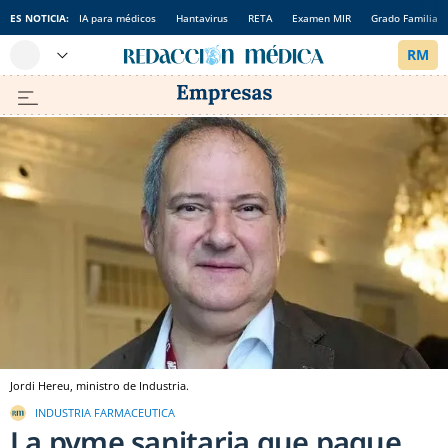
ES NOTICIA:
IA para médicos
Hantavirus
RETA
Examen MIR
Grado Familia
Jordi Hereu, ministro de Industria.
INDUSTRIA FARMACEUTICA
La pyme sanitaria que pague