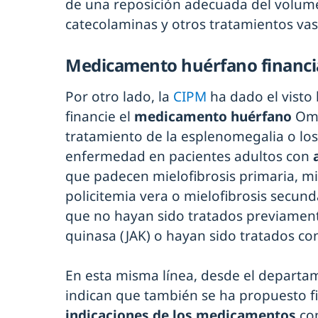
de una reposición adecuada del volume
catecolaminas y otros tratamientos vas
Medicamento huérfano financ
Por otro lado, la
CIPM
ha dado el visto
financie el
medicamento huérfano
Omj
tratamiento de la esplenomegalia o los
enfermedad en pacientes adultos con
que padecen mielofibrosis primaria, mi
policitemia vera o mielofibrosis secund
que no hayan sido tratados previament
quinasa (JAK) o hayan sido tratados con
En esta misma línea, desde el departa
indican que también se ha propuesto fi
indicaciones de los medicamentos
co