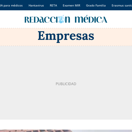
IA para médicos
Hantavirus
RETA
Examen MIR
Grado Familia
Erasmus sanit