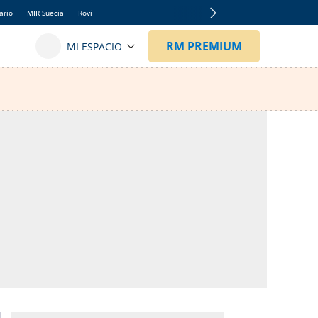
ario
MIR Suecia
Rovi