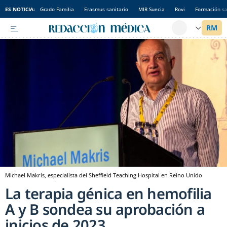
ES NOTICIA:
Grado Familia
Erasmus sanitario
MIR Suecia
Rovi
Formación sa
Michael Makris, especialista del Sheffield Teaching Hospital en Reino Unido
La terapia génica en hemofilia
A y B sondea su aprobación a
inicios de 2023