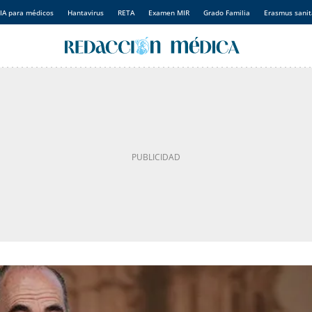
IA para médicos
Hantavirus
RETA
Examen MIR
Grado Familia
Erasmus sanit