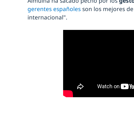
Almuiña ha sacado pecho por los
gesto
gerentes españoles
son los mejores de 
internacional".