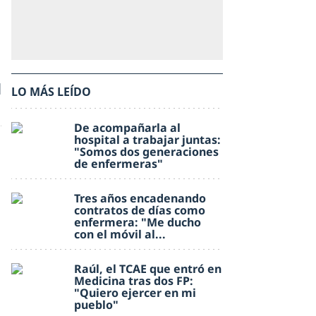
l
LO MÁS LEÍDO
De acompañarla al
hospital a trabajar juntas:
"Somos dos generaciones
de enfermeras"
Tres años encadenando
contratos de días como
enfermera: "Me ducho
con el móvil al...
Raúl, el TCAE que entró en
Medicina tras dos FP:
"Quiero ejercer en mi
pueblo"