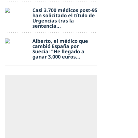
Casi 3.700 médicos post-95
han solicitado el título de
Urgencias tras la
sentencia...
Alberto, el médico que
cambió España por
Suecia: "He llegado a
ganar 3.000 euros...