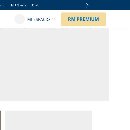
ario
MIR Suecia
Rovi