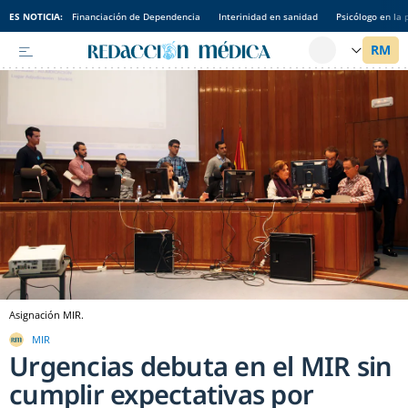
ES NOTICIA:
Financiación de Dependencia
Interinidad en sanidad
Psicólogo en la 
Asignación MIR.
MIR
Urgencias debuta en el MIR sin
cumplir expectativas por