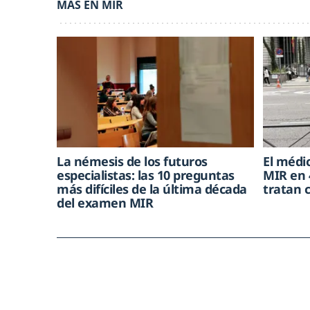
MÁS EN MIR
La némesis de los futuros
El médic
especialistas: las 10 preguntas
MIR en 
más difíciles de la última década
tratan 
del examen MIR