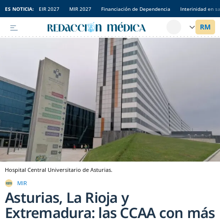
ES NOTICIA:
EIR 2027
MIR 2027
Financiación de Dependencia
Interinidad en s
Hospital Central Universitario de Asturias.
MIR
Asturias, La Rioja y
Extremadura: las CCAA con más