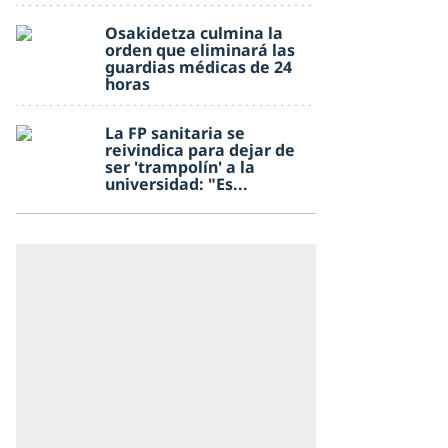
Osakidetza culmina la
orden que eliminará las
guardias médicas de 24
horas
La FP sanitaria se
reivindica para dejar de
ser 'trampolín' a la
universidad: "Es...