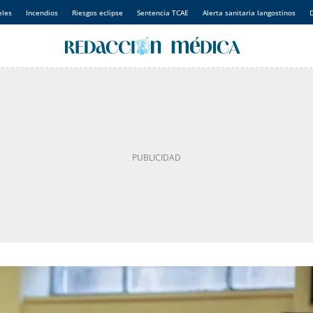
eles
Incendios
Riesgos eclipse
Sentencia TCAE
Alerta sanitaria langostinos
D