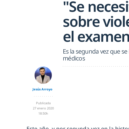
"Se neces
sobre vio
el examen
Es la segunda vez que se 
médicos
Jesús Arroyo
Publicada
27 enero 2020
18:50h
Este año, y por segunda vez en la histo