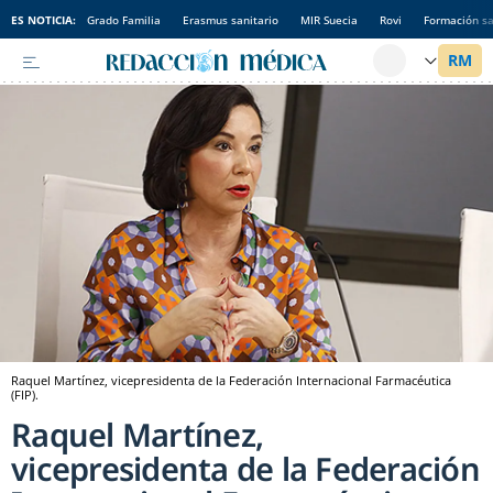
ES NOTICIA:
Grado Familia
Erasmus sanitario
MIR Suecia
Rovi
Formación sa
Raquel Martínez, vicepresidenta de la Federación Internacional Farmacéutica
(FIP).
Raquel Martínez,
vicepresidenta de la Federación