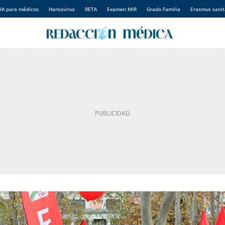
IA para médicos
Hantavirus
RETA
Examen MIR
Grado Familia
Erasmus sanit