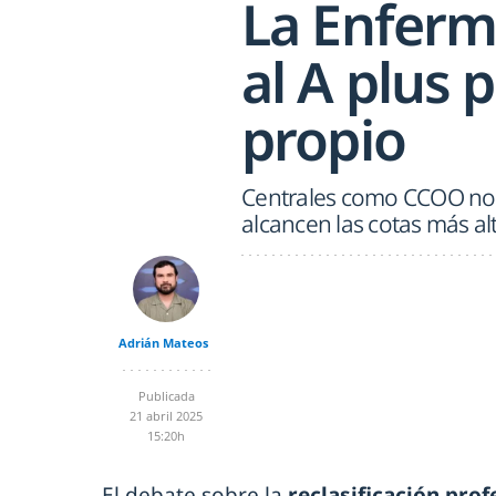
La Enferme
al A plus 
propio
Centrales como CCOO no 
alcancen las cotas más alt
Adrián Mateos
Publicada
21 abril 2025
15:20h
El debate sobre la
reclasificación prof