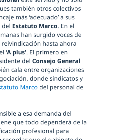
ues también otros colectivos
ncaje más ‘adecuado’ a sus
 del
Estatuto Marco
. En el
semanas han surgido voces de
 reivindicación hasta ahora
 el
‘A plus’
. El primero en
esidente del
Consejo General
bién cala entre organizaciones
gociación, donde sindicatos y
Estatuto Marco
del personal de
ensible a esa demanda del
iene que todo dependerá de la
ificación profesional para
e recordar que el gabinete de