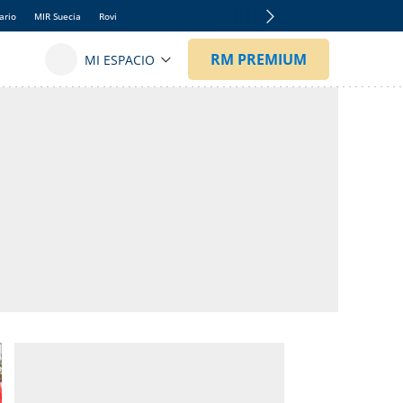
ario
MIR Suecia
Rovi