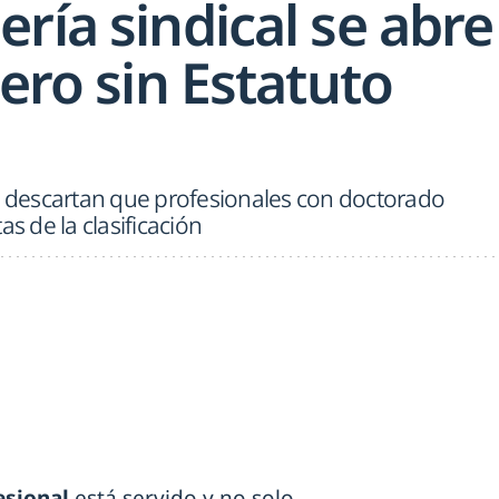
ría sindical se abre
pero sin Estatuto
descartan que profesionales con doctorado
as de la clasificación
esional
está servido y no solo