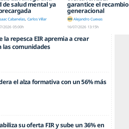
d de salud mental ya
garantice el recambio
brecargada
generacional
Isaac Cabanelas
Carlos Villar
Alejandro Cuevas
7/2026
05:00h
16/07/2026
13:15h
e la repesca EIR apremia a crear
n las comunidades
idera el alza formativa con un 56% más
biliza su oferta FIR y sube un 36% en