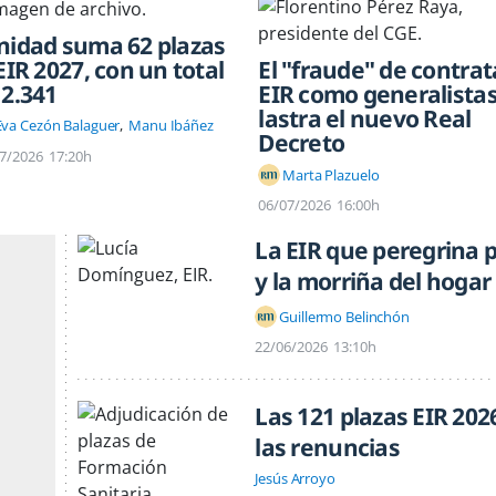
nidad suma 62 plazas
 EIR 2027, con un total
El "fraude" de contrat
 2.341
EIR como generalista
lastra el nuevo Real
Eva Cezón Balaguer
Manu Ibáñez
Decreto
7/2026
17:20h
Marta Plazuelo
06/07/2026
16:00h
La EIR que peregrina p
y la morriña del hogar
Guillermo Belinchón
22/06/2026
13:10h
Las 121 plazas EIR 202
las renuncias
Jesús Arroyo