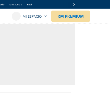
ario
MIR Suecia
Rovi