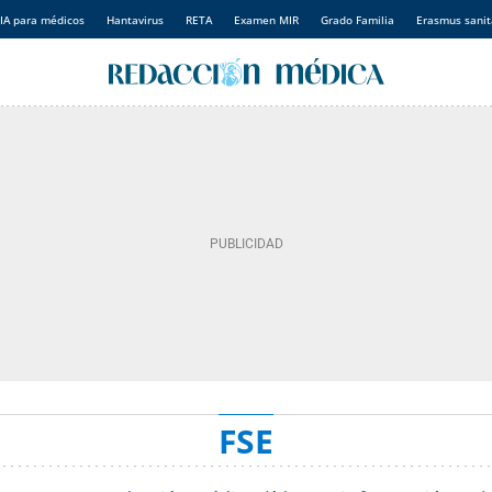
IA para médicos
Hantavirus
RETA
Examen MIR
Grado Familia
Erasmus sanit
FSE