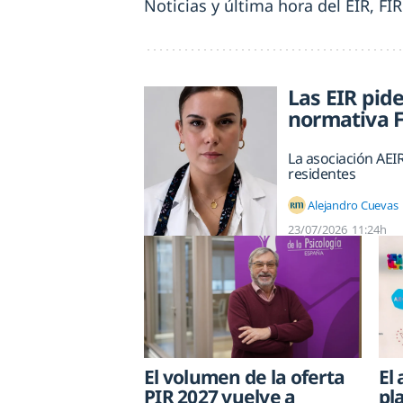
Noticias y última hora del EIR, FI
Las EIR pid
normativa 
La asociación AEIR
residentes
Alejandro Cuevas
23/07/2026
11:24h
El volumen de la oferta
El
PIR 2027 vuelve a
pl