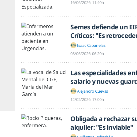
16/06/2026
11:40h
Semes defiende un EIR
Críticos: "Es retrocede
Isaac Cabanelas
08/06/2026
06:20h
Las especialidades en
salario y nuevas guar
Alejandro Cuevas
12/05/2026
17:00h
Obligada a rechazar su
alquiler: "Es inviable"
Guillermo Belinchón