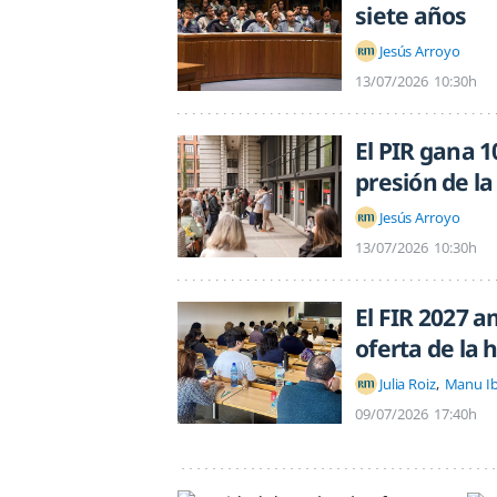
siete años
Jesús Arroyo
13/07/2026
10:30h
El PIR gana 1
presión de l
Jesús Arroyo
13/07/2026
10:30h
El FIR 2027 a
oferta de la h
Julia Roiz
Manu I
09/07/2026
17:40h