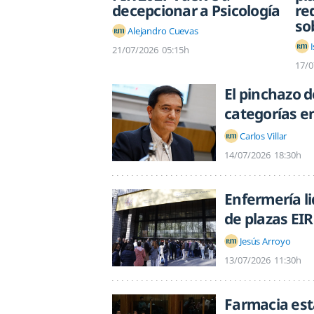
decepcionar a Psicología
re
so
Alejandro Cuevas
21/07/2026
05:15h
17/0
El pinchazo d
categorías e
Carlos Villar
14/07/2026
18:30h
Enfermería l
de plazas EIR
Jesús Arroyo
13/07/2026
11:30h
Farmacia esta