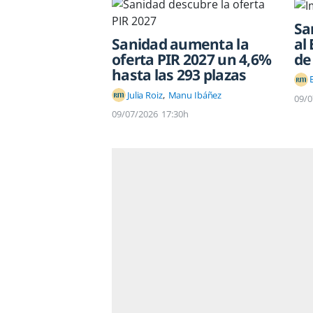
Sa
al
Sanidad aumenta la
de
oferta PIR 2027 un 4,6%
hasta las 293 plazas
Julia Roiz
Manu Ibáñez
09/0
09/07/2026
17:30h