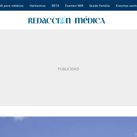
IA para médicos
Hantavirus
RETA
Examen MIR
Grado Familia
Erasmus sanit