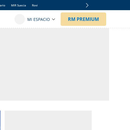
ario
MIR Suecia
Rovi