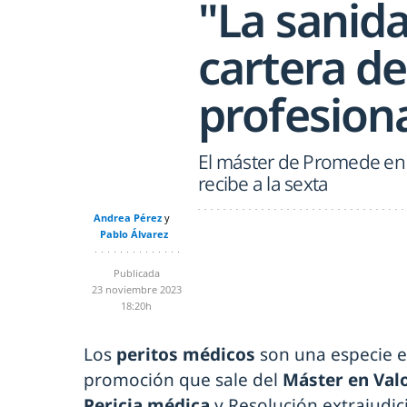
"La sanid
cartera d
profesion
El máster de Promede en 
recibe a la sexta
Andrea Pérez
Pablo Álvarez
Publicada
23 noviembre 2023
18:20h
Los
peritos médicos
son una especie en
promoción que sale del
Máster en Val
Pericia médica
y Resolución extrajudici