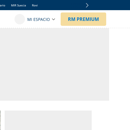
ario
MIR Suecia
Rovi