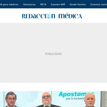
IA para médicos
Hantavirus
RETA
Examen MIR
Grado Familia
Erasmus sanit