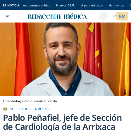
ES NOTICIA:
Accidentes sanidad
Nuevos CSUR
IA para médicos
Hantavirus
El cardiólogo Pablo Peñalver Verdú.
SOCIEDADES CIENTÍFICAS
Pablo Peñafiel, jefe de Sección
de Cardiología de la Arrixaca