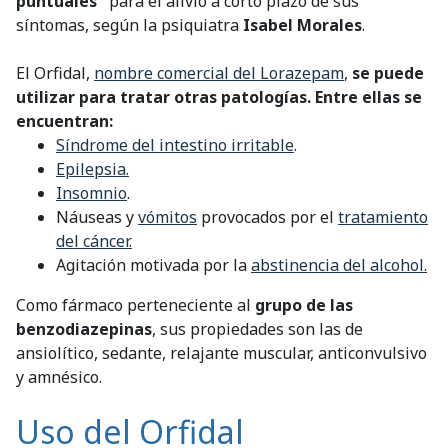
puntuales"
para el alivio a corto plazo de sus
síntomas, según la psiquiatra
Isabel Morales
.
El Orfidal,
nombre comercial del Lorazepam
,
se puede
utilizar para tratar otras patologías. Entre ellas se
encuentran:
Síndrome del intestino irritable
.
Epilepsia.
Insomnio
.
Náuseas y
vómitos
provocados por el
tratamiento
del cáncer.
Agitación motivada por la
abstinencia del alcohol.
Como fármaco perteneciente al
grupo de las
benzodiazepinas
, sus propiedades son las de
ansiolítico, sedante, relajante muscular, anticonvulsivo
y amnésico.
Uso del Orfidal