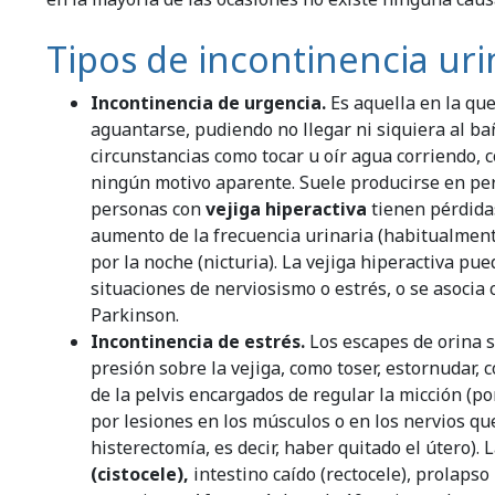
Tipos de incontinencia ur
Incontinencia de urgencia.
Es aquella en la qu
aguantarse, pudiendo no llegar ni siquiera al ba
circunstancias como tocar u oír agua corriendo, co
ningún motivo aparente. Suele producirse en per
personas con
vejiga hiperactiva
tienen pérdidas
aumento de la frecuencia urinaria (habitualmente
por la noche (nicturia). La vejiga hiperactiva pue
situaciones de nerviosismo o estrés, o se asocia
Parkinson.
Incontinencia de estrés.
Los escapes de orina 
presión sobre la vejiga, como toser, estornudar, c
de la pelvis encargados de regular la micción (p
por lesiones en los músculos o en los nervios qu
histerectomía, es decir, haber quitado el útero).
(cistocele),
intestino caído (rectocele), prolapso