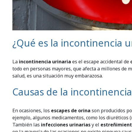
¿Qué es la incontinencia u
La
incontinencia urinaria
es el escape accidental de
todo en personas mayores, que afecta a millones de m
salud, es una situación muy embarazosa.
Causas de la incontinencia
En ocasiones, los
escapes de orina
son producidos por
ejemplo, algunos medicamentos, como los diuréticos (m
También las
infecciones urinarias
y el
estreñimien
en la mayoría de las ocasiones no existe ninguna causa